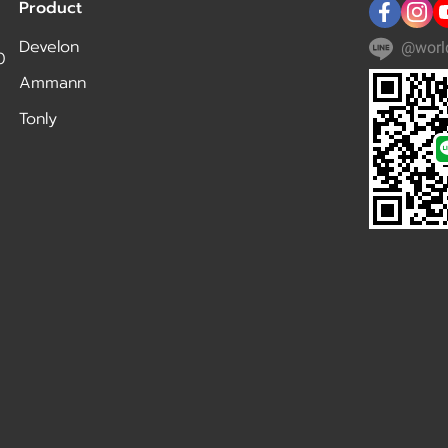
Product
Develon
@worl
0
Ammann
Tonly