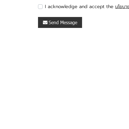
I acknowledge and accept the
นโยบาย
Send Message