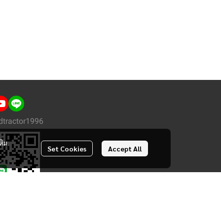
dtractor1996
ติม
Set Cookies
Accept All