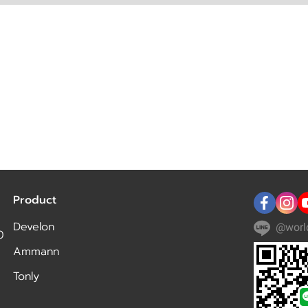
Product
Develon
@worl
0
Ammann
Tonly