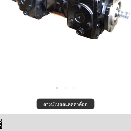
ดาวน์โหลดแคตตาล็อก
่