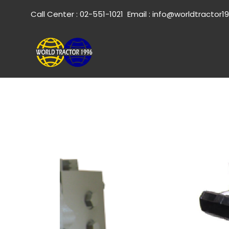
Call Center :
02-551-1021
Email :
info@worldtractor1