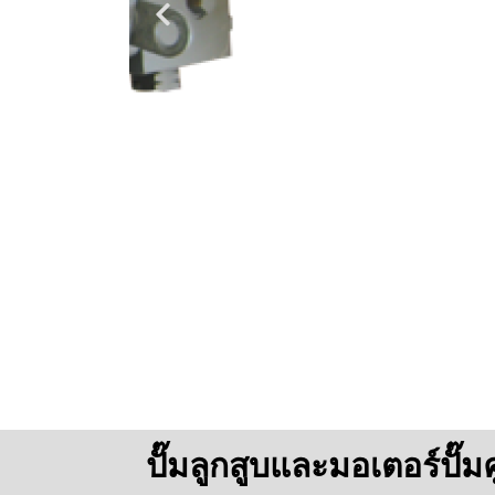
ปั๊มลูกสูบและมอเตอร์ปั๊มคู